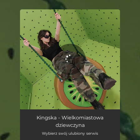
.
You're all set!
Wielkomiastowa dziewczyna
02:27
Kingska - Wielkomiastowa
dziewczyna
Wybierz swój ulubiony serwis