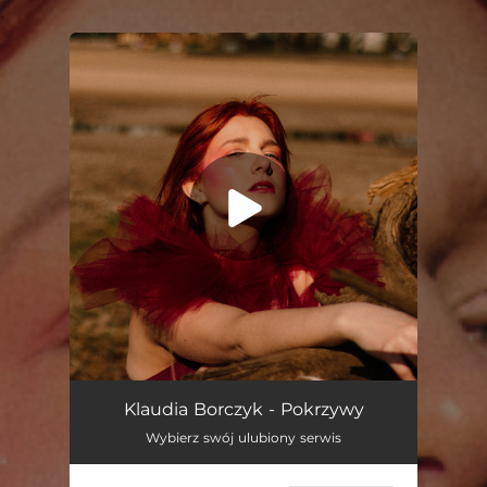
.
You're all set!
Pokrzywy
03:34
Klaudia Borczyk - Pokrzywy
Wybierz swój ulubiony serwis