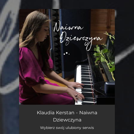
You're all set!
Naiwna Dziewczyna
04:15
Klaudia Kerstan - Naiwna
Dziewczyna
Wybierz swój ulubiony serwis