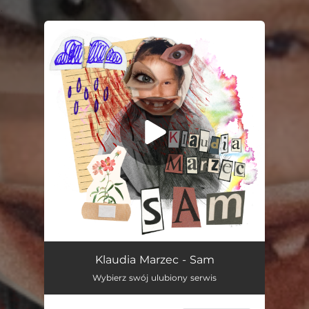
.
You're all set!
Sam
04:11
Klaudia Marzec - Sam
Wybierz swój ulubiony serwis