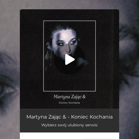
You're all set!
Koniec Kochania
03:27
Martyna Zając & - Koniec Kochania
Wybierz swój ulubiony serwis: