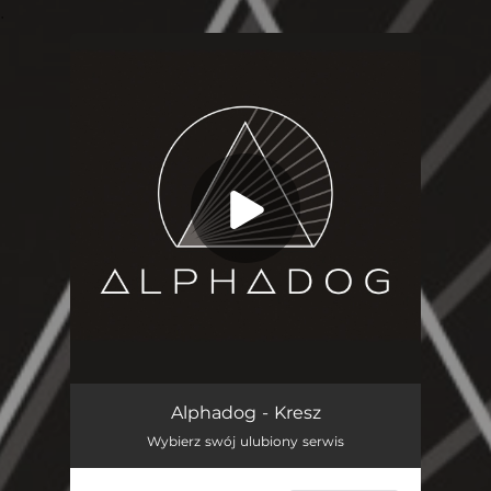
.
You're all set!
Kresz
03:49
Alphadog - Kresz
Wybierz swój ulubiony serwis