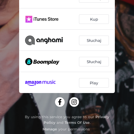
Kup
Słuchaj
Słuchaj
Play
By using this service you agree to our
Privacy
Policy
and
Terms Of Use
.
Manage
your permissions