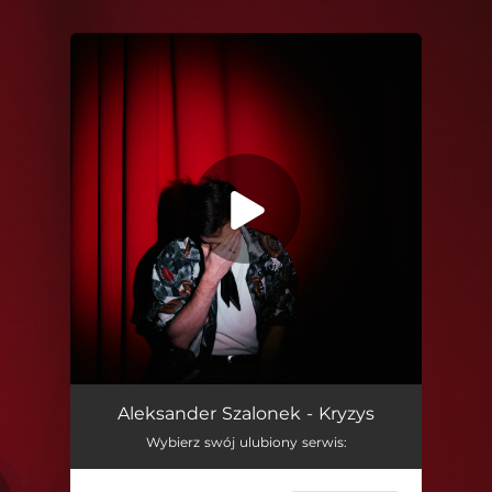
You're all set!
Kryzys
03:54
Aleksander Szalonek - Kryzys
Wybierz swój ulubiony serwis: