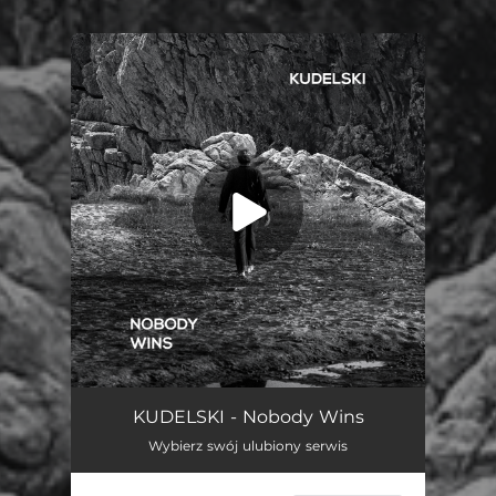
You're all set!
Nobody Wins
04:28
KUDELSKI - Nobody Wins
Wybierz swój ulubiony serwis