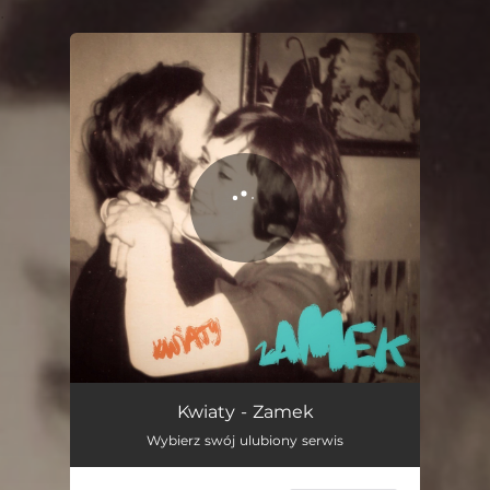
.
You're all set!
Zamek
03:29
Kwiaty - Zamek
Wybierz swój ulubiony serwis