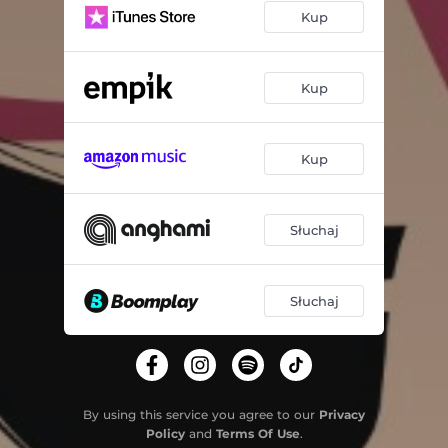
Kup
Kup
Kup
Słuchaj
Słuchaj
By using this service you agree to our
Privacy
Policy
and
Terms Of Use
.