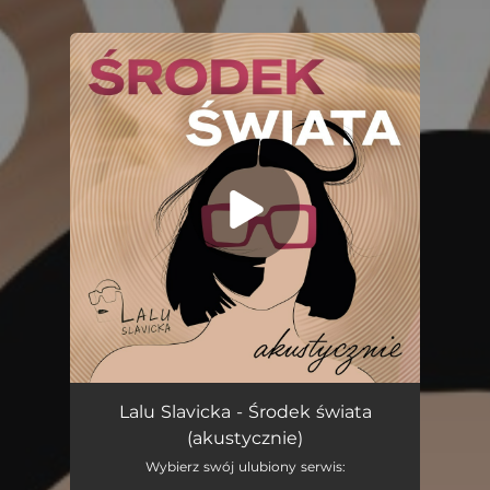
You're all set!
Środek Świata (akustycznie)
03:17
Lalu Slavicka - Środek świata
(akustycznie)
Wybierz swój ulubiony serwis: