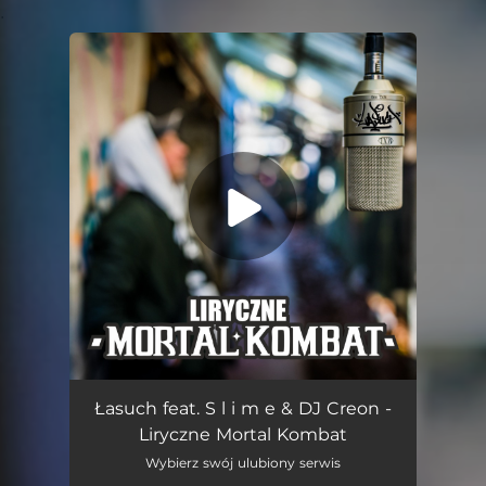
.
You're all set!
Liryczne Mortal Kombat (feat. S l i m e & DJ Creon)
03:07
Łasuch feat. S l i m e & DJ Creon -
Liryczne Mortal Kombat
Wybierz swój ulubiony serwis