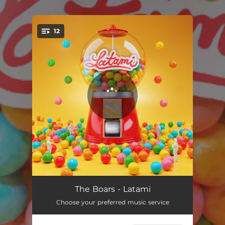
.
12
You're all set!
Z gitarą na plażę
03:25
The Boars - Latami
Choose your preferred music service
Beztrosko
03:19