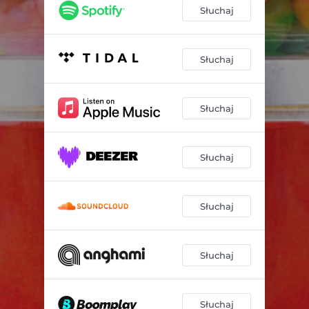
Obcy
03:41
Słuchaj
Wyspa
04:24
Memories
04:21
Słuchaj
Vice City
02:45
Słuchaj
Biegnę
03:39
Pocisk
04:50
Słuchaj
Bladzi ludzie
03:59
Lampy
04:15
Słuchaj
Wakacyjny chill
04:20
Od nowa
03:50
Słuchaj
Słuchaj