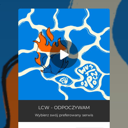
.
You're all set!
Odpoczywam
04:12
LCW - ODPOCZYWAM
Wybierz swój preferowany serwis