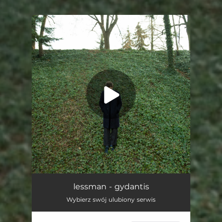
.
You're all set!
Gydantis
04:31
lessman - gydantis
Wybierz swój ulubiony serwis