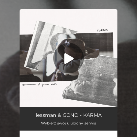
.
You're all set!
KARMA
03:41
lessman & GONO - KARMA
Wybierz swój ulubiony serwis