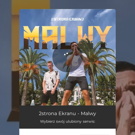
.
You're all set!
Malwy
03:07
2strona Ekranu - Malwy
Wybierz swój ulubiony serwis: