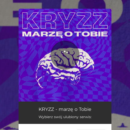
.
You're all set!
marzę o Tobie
03:08
KRYZZ - marzę o Tobie
Wybierz swój ulubiony serwis: