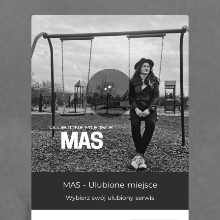
.
You're all set!
Ulubione miejsce
02:55
MAS - Ulubione miejsce
Wybierz swój ulubiony serwis