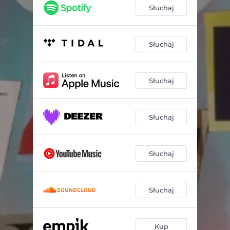
Kropka
03:44
Słuchaj
Połacie
03:50
Bezczynności
03:02
Słuchaj
Zachód
03:24
Słuchaj
Sugestia
02:50
Niedziela
02:25
Słuchaj
Chapeau bas
03:31
OSP
03:17
Słuchaj
Tarka
03:23
Oko
03:44
Słuchaj
Wielki wóz
05:02
Juki
01:59
Kup