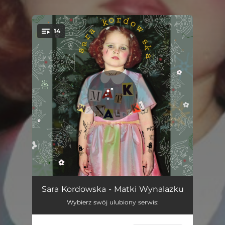
.
14
You're all set!
Kukułki
03:53
Sara Kordowska - Matki Wynalazku
Wybierz swój ulubiony serwis:
Buzia
03:47