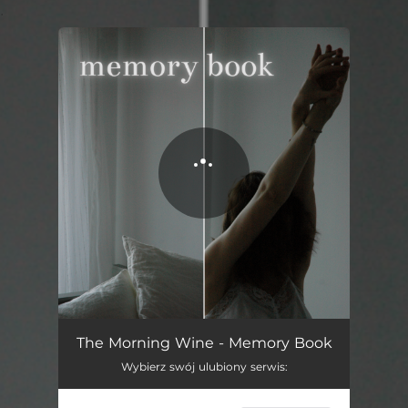
.
You're all set!
Memory Book
03:56
The Morning Wine - Memory Book
Wybierz swój ulubiony serwis: