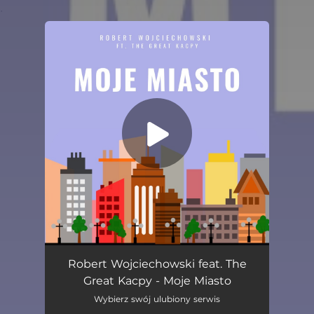
.
You're all set!
Moje Miasto (feat. The Great Kacpy)
03:42
Robert Wojciechowski feat. The
Great Kacpy - Moje Miasto
Wybierz swój ulubiony serwis