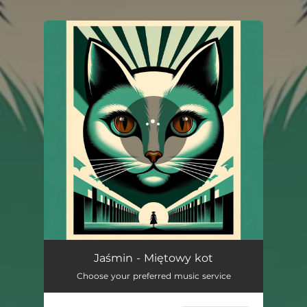
.
You're all set!
Miętowy kot
03:05
Jaśmin - Miętowy kot
Choose your preferred music service