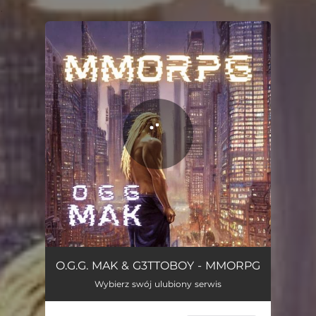
.
You're all set!
MMORPG
03:48
O.G.G. MAK & G3TTOBOY - MMORPG
Wybierz swój ulubiony serwis