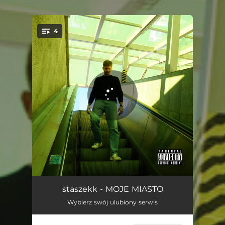
.
4
You're all set!
NIE WEJDZIE MI NA ŁEB
01:27
staszekk - MOJE MIASTO
Wybierz swój ulubiony serwis
MILIARDY TWARZY
02:34