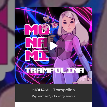
.
You're all set!
Trampolina
02:44
MONAMI - Trampolina
Wybierz swój ulubiony serwis