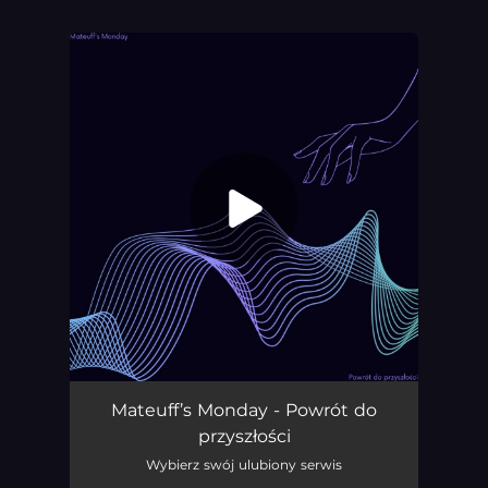
You're all set!
Powrót Do Przyszłości
03:31
Mateuff’s Monday - Powrót do
przyszłości
Wybierz swój ulubiony serwis