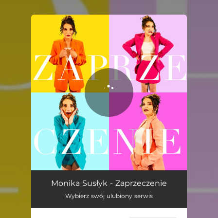
You're all set!
Zaprzeczenie
03:22
Monika Susłyk - Zaprzeczenie
Wybierz swój ulubiony serwis