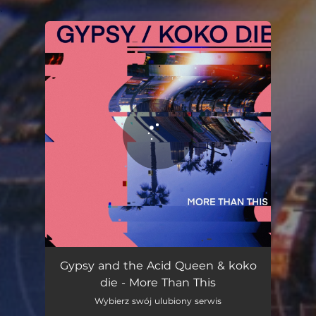
.
You're all set!
More Than This
04:16
Gypsy and the Acid Queen & koko
die - More Than This
Wybierz swój ulubiony serwis