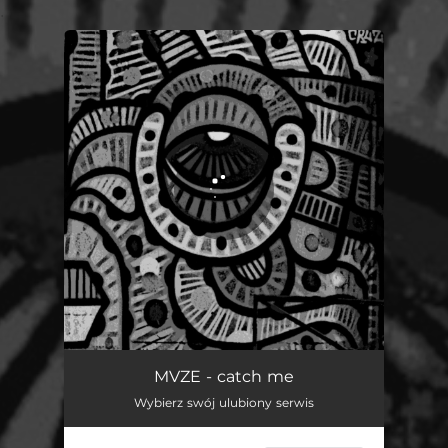
.
You're all set!
catch me
02:29
MVZE - catch me
Wybierz swój ulubiony serwis