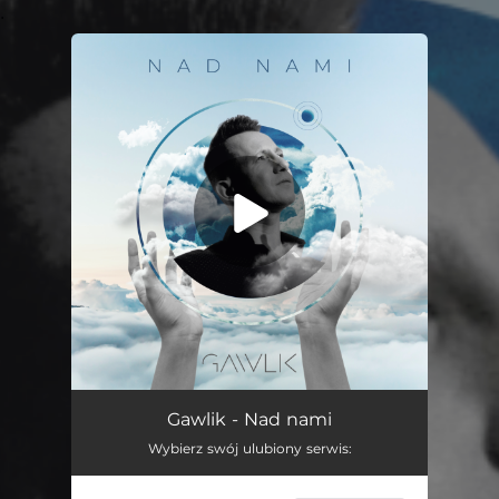
.
You're all set!
Nad Nami
03:10
Gawlik - Nad nami
Wybierz swój ulubiony serwis: