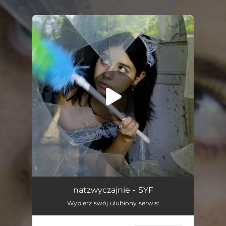
.
You're all set!
Syf
02:39
natzwyczajnie - SYF
Wybierz swój ulubiony serwis: