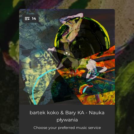
.
14
You're all set!
Wzgórze psów
02:15
bartek koko & Bary KA - Nauka
pływania
Kwas
03:44
Choose your preferred music service