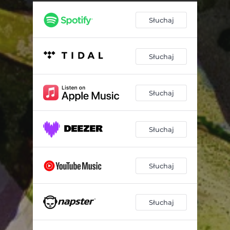
Świst
02:51
Słuchaj
TDMM
04:16
Uciekaj
03:11
Słuchaj
Pudełka
03:27
Pokój tobie
03:58
Słuchaj
Wiosna
03:27
Slowmo
02:39
Słuchaj
Jakbym miał
03:41
Pogrzeb
02:54
Słuchaj
HHHEADZ
03:21
Słuchaj
Paragony
02:47
Nauka pływania
03:11