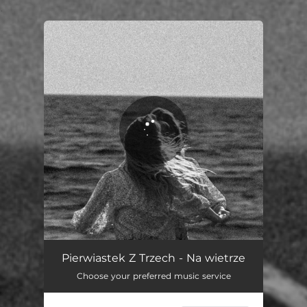
.
You're all set!
Na wietrze
04:15
Pierwiastek Z Trzech - Na wietrze
Choose your preferred music service