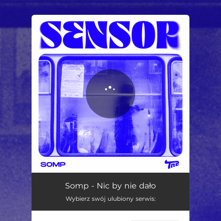
.
You're all set!
Nic by nie dało
02:41
Somp - Nic by nie dało
Wybierz swój ulubiony serwis: