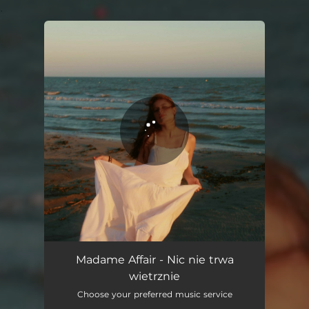
.
You're all set!
Nic nie trwa wietrznie
03:16
Madame Affair - Nic nie trwa
wietrznie
Choose your preferred music service