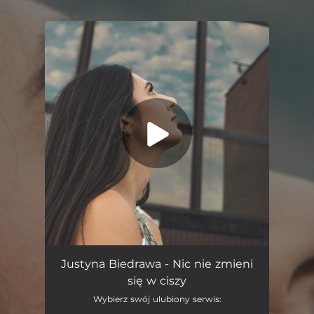
.
You're all set!
Nic Nie Zmieni Się W Ciszy
03:23
Justyna Biedrawa - Nic nie zmieni
się w ciszy
Wybierz swój ulubiony serwis: