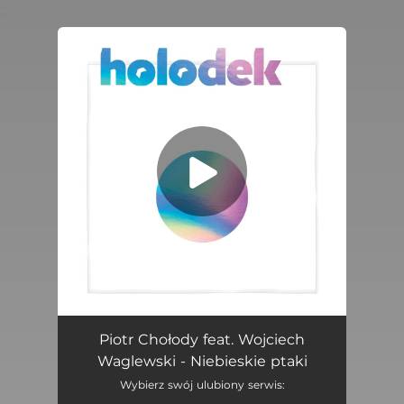
.
You're all set!
Niebieskie Ptaki (feat. Wojciech Waglewski)
19:20
Piotr Chołody feat. Wojciech
Waglewski - Niebieskie ptaki
Wybierz swój ulubiony serwis: