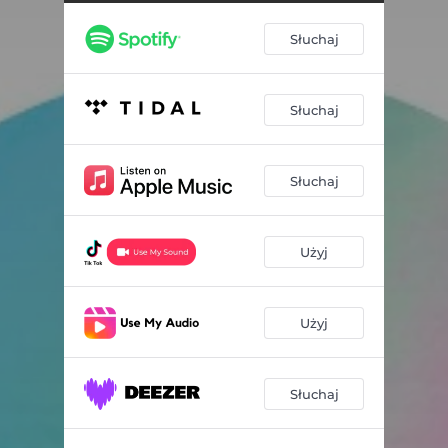
Słuchaj
Słuchaj
Słuchaj
Użyj
Użyj
Słuchaj