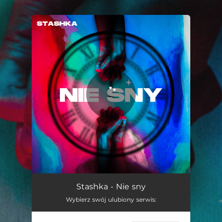
.
You're all set!
Nie sny
02:44
Stashka - Nie sny
Wybierz swój ulubiony serwis: