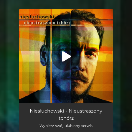
You're all set!
Nieustraszony Tchórz
03:15
Niesłuchowski - Nieustraszony
tchórz
Wybierz swój ulubiony serwis