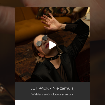
.
You're all set!
Nie Zamulaj
02:27
JET PACK - Nie zamulaj
Wybierz swój ulubiony serwis