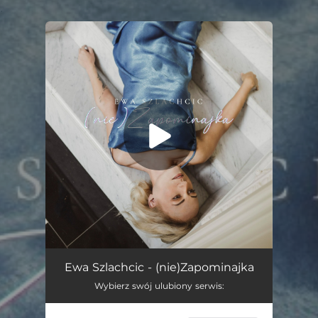
.
You're all set!
(nie)Zapominajka
03:57
Ewa Szlachcic - (nie)Zapominajka
Wybierz swój ulubiony serwis: