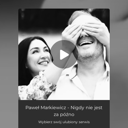
.
You're all set!
Nigdy Nie Jest Za Późno
03:38
Paweł Markiewicz - Nigdy nie jest
za późno
Wybierz swój ulubiony serwis