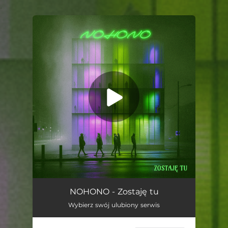
.
You're all set!
Zostaję Tu
03:10
NOHONO - Zostaję tu
Wybierz swój ulubiony serwis