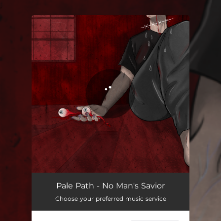
.
You're all set!
No Man's Savior
04:11
Pale Path - No Man's Savior
Choose your preferred music service