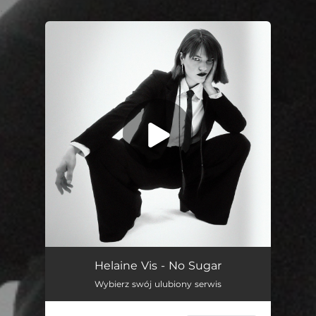
.
You're all set!
No Sugar
03:28
Helaine Vis - No Sugar
Wybierz swój ulubiony serwis