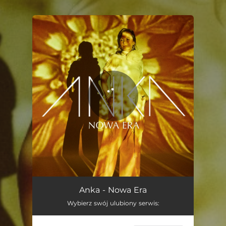
.
You're all set!
Nowa Era
02:54
Anka - Nowa Era
Wybierz swój ulubiony serwis: