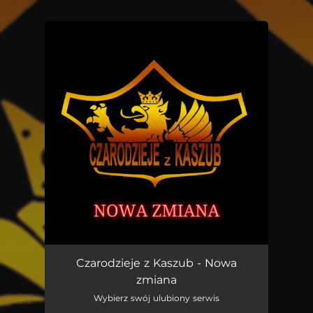
.
You're all set!
Nowa zmiana
03:55
Czarodzieje z Kaszub - Nowa
zmiana
Wybierz swój ulubiony serwis