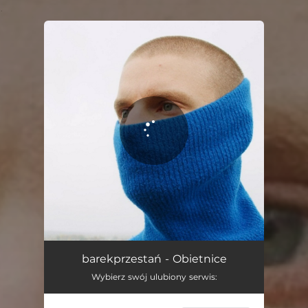
.
You're all set!
Obietnice
02:59
barekprzestań - Obietnice
Wybierz swój ulubiony serwis: