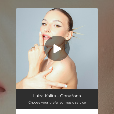
You're all set!
Obnażona
03:09
Luiza Kalita - Obnażona
Choose your preferred music service