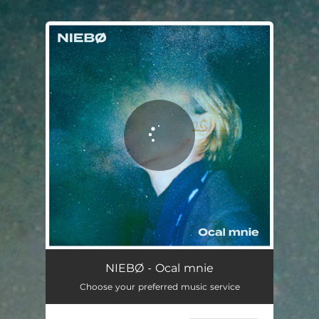
You're all set!
Ocal mnie
02:29
NIEBØ - Ocal mnie
Choose your preferred music service